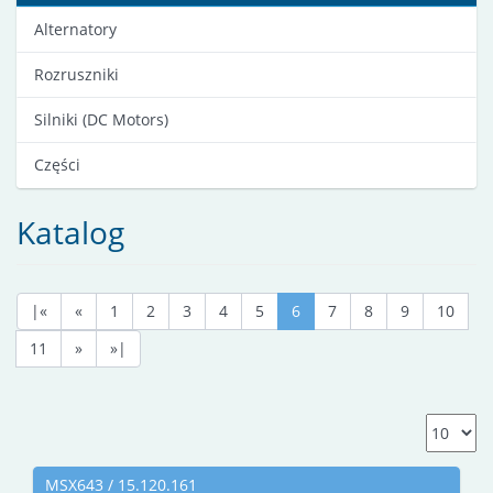
Alternatory
Rozruszniki
Silniki (DC Motors)
Części
Katalog
|«
«
1
2
3
4
5
6
7
8
9
10
11
»
»|
MSX643 / 15.120.161