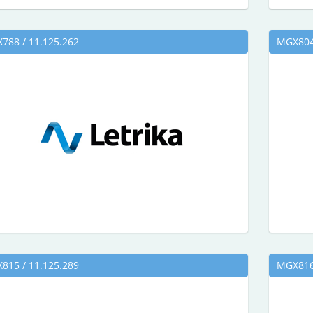
788 / 11.125.262
MGX804 
815 / 11.125.289
MGX816 