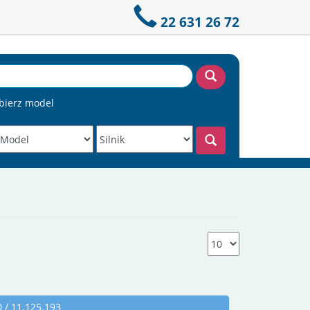
22 631 26 72
bierz model
/ 11.125.193