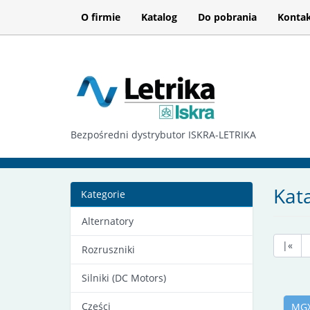
O firmie
Katalog
Do pobrania
Konta
Bezpośredni dystrybutor ISKRA-LETRIKA
Kat
Kategorie
Alternatory
|«
Rozruszniki
Silniki (DC Motors)
Części
MGX