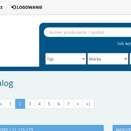
kt
LOGOWANIE
lub wy
alog
«
1
2
3
4
5
6
7
»
»|
585 / 11.125.179
MGX100 