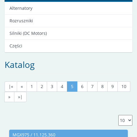
Alternatory
Rozruszniki
Silniki (DC Motors)
Części
Katalog
|«
«
1
2
3
4
5
6
7
8
9
10
»
»|
MGX975 / 11.125.360