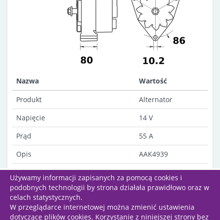
Nazwa
Wartość
Produkt
Alternator
Napięcie
14 V
Prąd
55 A
Opis
AAK4939
Uwagi
Dust-proof
Używamy informacji zapisanych za pomocą cookies i
podobnych technologii by strona działała prawidłowo oraz w
celach statystycznych.
W przeglądarce internetowej można zmienić ustawienia
dotyczące plików cookies. Korzystanie z niniejszej strony bez