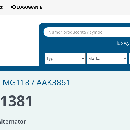
kt
LOGOWANIE
lub wy
: MG118 / AAK3861
A1381
Alternator