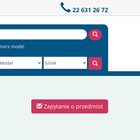
22 631 26 72
bierz model
Zapytanie o przedmiot