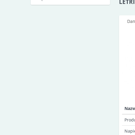
LETRI
Dan
Naz
Prod
Napi