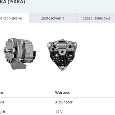
KA (ISKRA)
e techniczne
Zastosowania
Cześci składowe
wa
Wartość
ukt
Alternator
ęcie
14 V