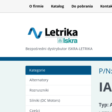
O firmie
Katalog
Do pobrania
Konta
Bezpośredni dystrybutor ISKRA-LETRIKA
P/N
Kategorie
Alternatory
I
Rozruszniki
Silniki (DC Motors)
Typ: 
Części