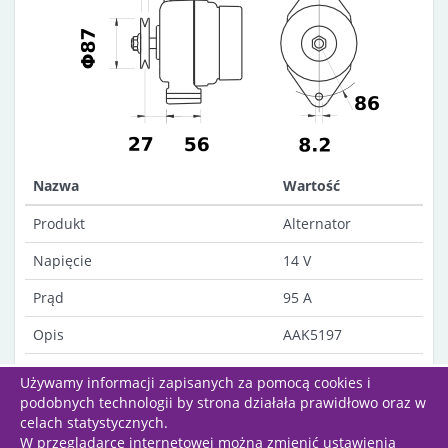
Nazwa
Wartość
Produkt
Alternator
Napięcie
14 V
Prąd
95 A
Opis
AAK5197
Uwagi
Dust-proof
Używamy informacji zapisanych za pomocą cookies i
podobnych technologii by strona działała prawidłowo oraz w
celach statystycznych.
W przeglądarce internetowej można zmienić ustawienia