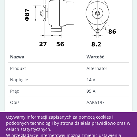
Nazwa
Wartość
Produkt
Alternator
Napięcie
14 V
Prąd
95 A
Opis
AAK5197
Uwagi
Dust-proof
Używamy informacji zapisanych za pomocą cookies i
podobnych technologii by strona działała prawidłowo oraz w
celach statystycznych.
W przeglądarce internetowej można zmienić ustawienia