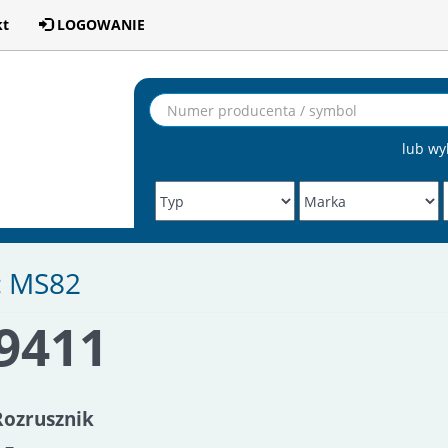
kt
LOGOWANIE
lub wy
: MS82
S9411
Rozrusznik