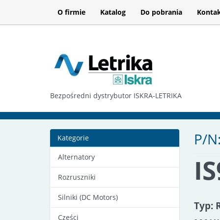
O firmie
Katalog
Do pobrania
Konta
Bezpośredni dystrybutor ISKRA-LETRIKA
P/N
Kategorie
Alternatory
I
Rozruszniki
Silniki (DC Motors)
Typ: 
Części