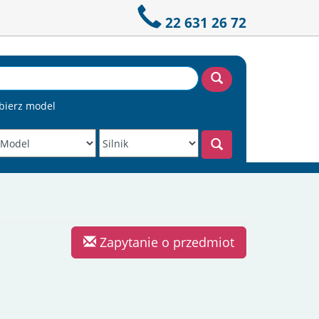
22 631 26 72
bierz model
Zapytanie o przedmiot