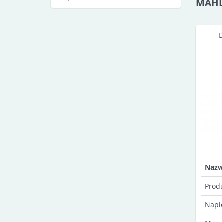
MAH
Naz
Prod
Napi