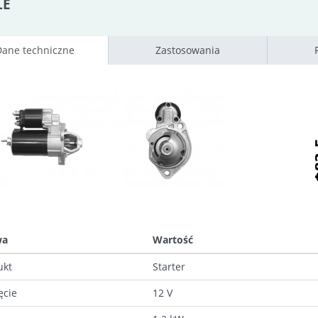
LE
Dane techniczne
Zastosowania
wa
Wartość
ukt
Starter
ęcie
12 V