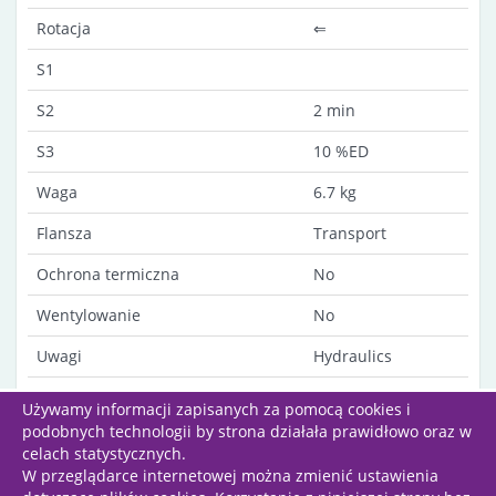
Rotacja
⇐
S1
S2
2 min
S3
10 %ED
Waga
6.7 kg
Flansza
Transport
Ochrona termiczna
No
Wentylowanie
No
Uwagi
Hydraulics
Insulated ground
Używamy informacji zapisanych za pomocą cookies i
podobnych technologii by strona działała prawidłowo oraz w
celach statystycznych.
W przeglądarce internetowej można zmienić ustawienia