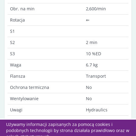
Obr. na min
2,600/min
Rotacja
⇐
S1
S2
2 min
S3
10 %ED
Waga
6.7 kg
Flansza
Transport
Ochrona termiczna
No
Wentylowanie
No
Uwagi
Hydraulics
Insulated ground
Używamy informacji zapisanych za pomocą cookies i
podobnych technologii by strona działała prawidłowo oraz w