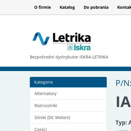
O firmie
Katalog
Do pobrania
Konta
Bezpośredni dystrybutor ISKRA-LETRIKA
P/N
Kategorie
Alternatory
I
Rozruszniki
Silniki (DC Motors)
Typ: 
Części