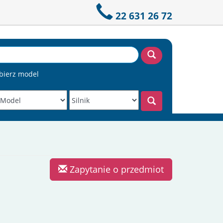
22 631 26 72
bierz model
Zapytanie o przedmiot