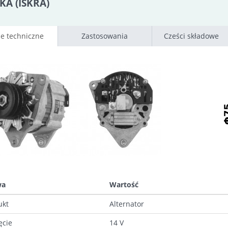
KA (ISKRA)
e techniczne
Zastosowania
Cześci składowe
wa
Wartość
ukt
Alternator
ęcie
14 V