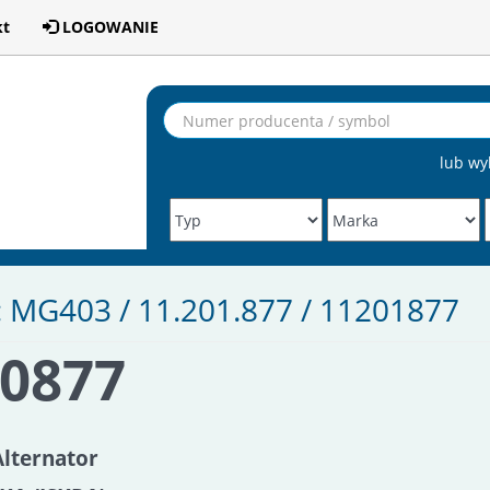
kt
LOGOWANIE
lub wy
: MG403 / 11.201.877 / 11201877
A0877
Alternator