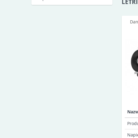
LETRI
Dan
Naz
Prod
Napi