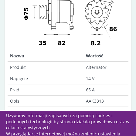
Nazwa
Wartość
Produkt
Alternator
Napięcie
14 V
Prąd
65 A
Opis
AAK3313
Uwagi
Dust-proof
Używamy informacji zapisanych za pomocą cookies i
podobnych technologii by strona działała prawidłowo oraz w
celach statystycznych.
W przeglądarce internetowej można zmienić ustawienia