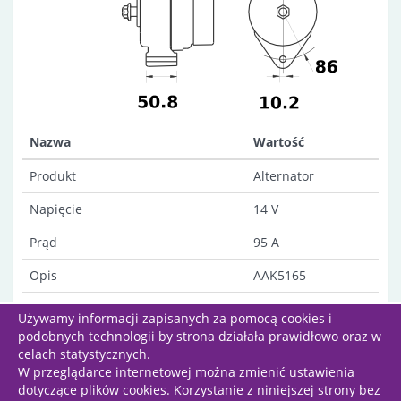
Nazwa
Wartość
Produkt
Alternator
Napięcie
14 V
Prąd
95 A
Opis
AAK5165
Uwagi
Dust-proof
Używamy informacji zapisanych za pomocą cookies i
podobnych technologii by strona działała prawidłowo oraz w
celach statystycznych.
W przeglądarce internetowej można zmienić ustawienia
dotyczące plików cookies. Korzystanie z niniejszej strony bez
Wszelkie prawa zastrzeżone | Projekt i wykonanie: