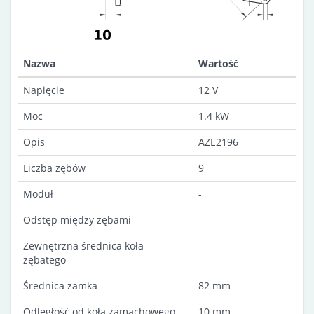
Nazwa
Wartość
Napięcie
12 V
Moc
1.4 kW
Opis
AZE2196
Liczba zębów
9
Moduł
-
Odstęp między zębami
-
Zewnętrzna średnica koła
-
zębatego
Średnica zamka
82 mm
Odległość od koła zamachowego
10 mm