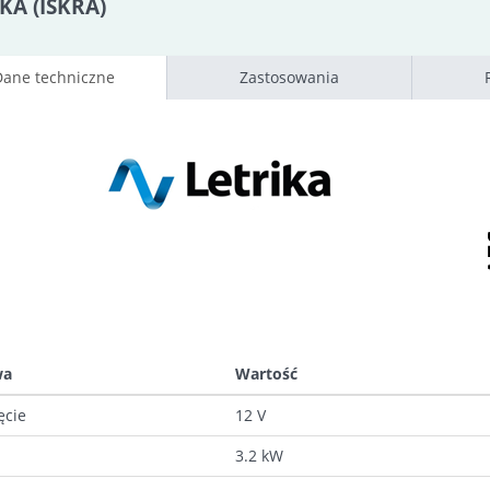
KA (ISKRA)
Dane techniczne
Zastosowania
wa
Wartość
ęcie
12 V
3.2 kW