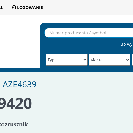
kt
LOGOWANIE
lub wy
: AZE4639
S9420
Rozrusznik