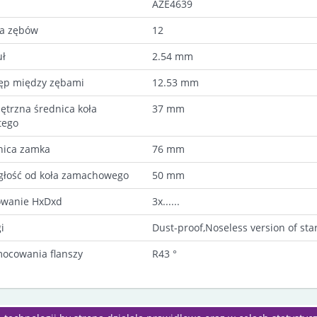
AZE4639
ba zębów
12
ł
2.54 mm
ęp między zębami
12.53 mm
ętrzna średnica koła
37 mm
tego
nica zamka
76 mm
głość od koła zamachowego
50 mm
wanie HxDxd
3x......
i
Dust-proof,Noseless version of sta
mocowania flanszy
R43 °