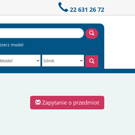
22 631 26 72
bierz model
Zapytanie o przedmiot