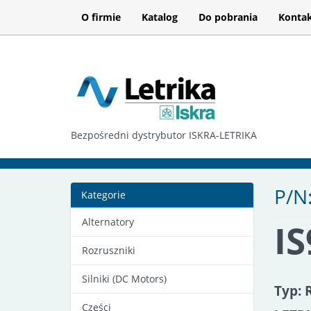
O firmie
Katalog
Do pobrania
Konta
Bezpośredni dystrybutor ISKRA-LETRIKA
P/N
Kategorie
Alternatory
I
Rozruszniki
Silniki (DC Motors)
Typ: 
Części