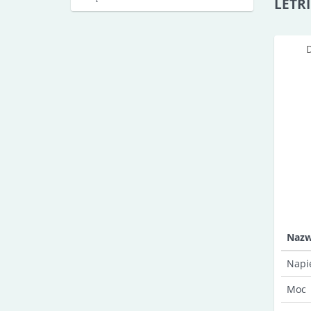
LETRI
Naz
Napi
Moc