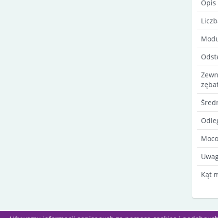
Opis
Licz
Modu
Odst
Zewn
zęba
Śred
Odle
Moco
Uwag
Kąt 