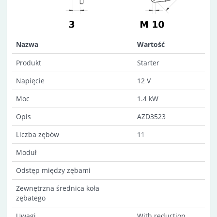
Nazwa
Wartość
Produkt
Starter
Napięcie
12 V
Moc
1.4 kW
Opis
AZD3523
Liczba zębów
11
Moduł
Odstęp między zębami
Zewnętrzna średnica koła
zębatego
Uwagi
With reduction