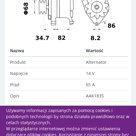
Nazwa
Wartość
Produkt
Alternator
Napięcie
14 V
Prąd
65 A
Opis
AAK1835
Uwagi
Dust-proof
Używamy informacji zapisanych za pomocą cookies i
podobnych technologii by strona działała prawidłowo oraz w
celach statystycznych.
W przeglądarce internetowej można zmienić ustawienia
dotyczące plików cookies. Korzystanie z niniejszej strony bez