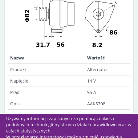
Nazwa
Wartość
Produkt
Alternator
Napięcie
14 V
Prąd
95 A
Opis
AAK5708
Uwagi
Dust-proof
Używamy informacji zapisanych za pomocą cookies i
podobnych technologii by strona działała prawidłowo oraz w
celach statystycznych.
W przeglądarce internetowej można zmienić ustawienia