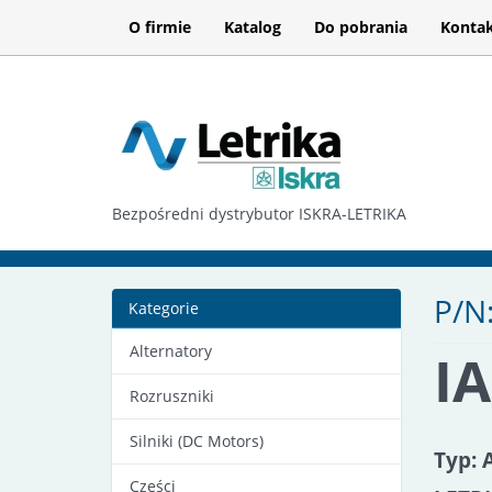
O firmie
Katalog
Do pobrania
Konta
Bezpośredni dystrybutor ISKRA-LETRIKA
P/N
Kategorie
Alternatory
I
Rozruszniki
Silniki (DC Motors)
Typ: 
Części