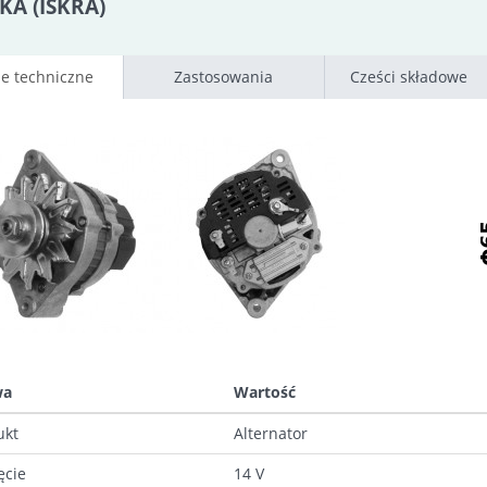
KA (ISKRA)
e techniczne
Zastosowania
Cześci składowe
wa
Wartość
ukt
Alternator
ęcie
14 V