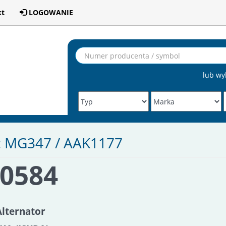
kt
LOGOWANIE
lub wy
: MG347 / AAK1177
A0584
Alternator