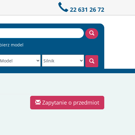
22 631 26 72
bierz model
Zapytanie o przedmiot