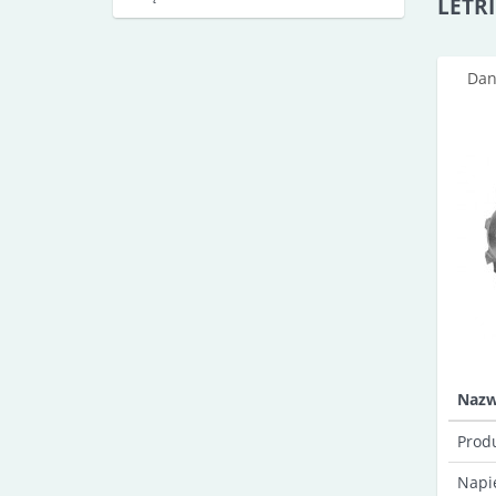
LETRI
Dan
Naz
Prod
Napi