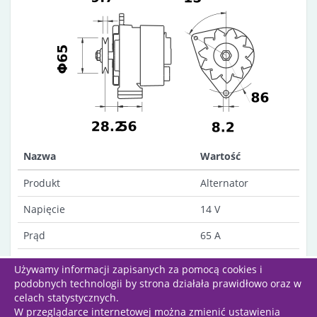
Nazwa
Wartość
Produkt
Alternator
Napięcie
14 V
Prąd
65 A
Opis
AAK3132
Używamy informacji zapisanych za pomocą cookies i
podobnych technologii by strona działała prawidłowo oraz w
celach statystycznych.
W przeglądarce internetowej można zmienić ustawienia