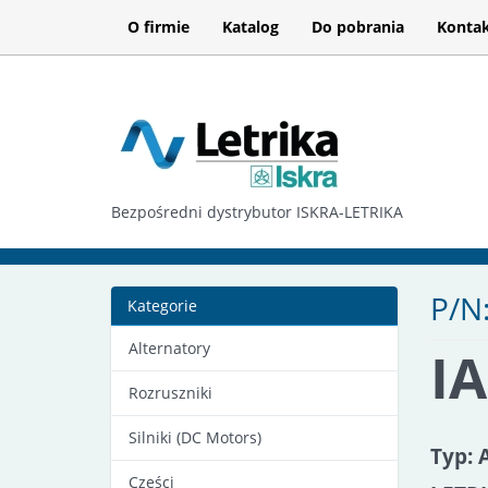
O firmie
Katalog
Do pobrania
Konta
Bezpośredni dystrybutor ISKRA-LETRIKA
P/N
Kategorie
Alternatory
I
Rozruszniki
Silniki (DC Motors)
Typ: 
Części