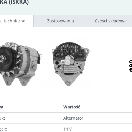
KA (ISKRA)
e techniczne
Zastosowania
Cześci składowe
wa
Wartość
ukt
Alternator
ęcie
14 V