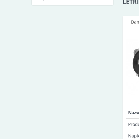
LETRI
Dan
Naz
Prod
Napi