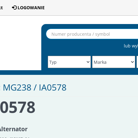
kt
LOGOWANIE
lub wy
: MG238 / IA0578
A0578
Alternator