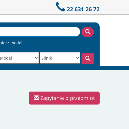
22 631 26 72
bierz model
Zapytanie o przedmiot