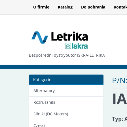
O firmie
Katalog
Do pobrania
Konta
Bezpośredni dystrybutor ISKRA-LETRIKA
P/N
Kategorie
Alternatory
I
Rozruszniki
Silniki (DC Motors)
Typ: 
Części