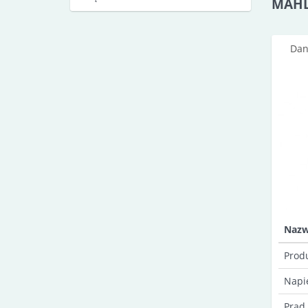
MAH
Dan
Naz
Prod
Napi
Prąd