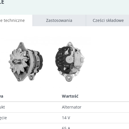
LE
e techniczne
Zastosowania
Cześci składowe
wa
Wartość
ukt
Alternator
ęcie
14 V
65 A