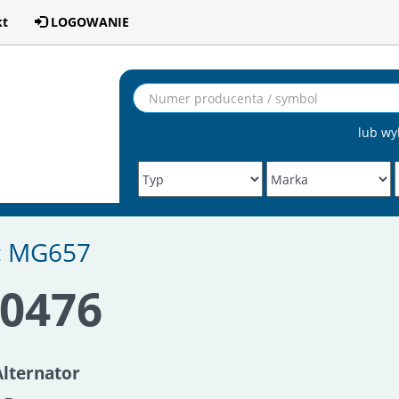
kt
LOGOWANIE
lub wy
: MG657
A0476
Alternator