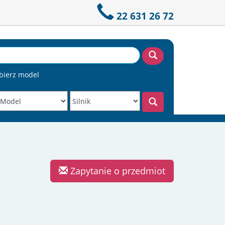
22 631 26 72
bierz model
Zapytanie o przedmiot