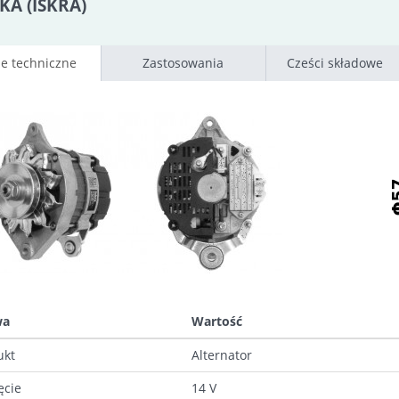
KA (ISKRA)
e techniczne
Zastosowania
Cześci składowe
wa
Wartość
ukt
Alternator
ęcie
14 V