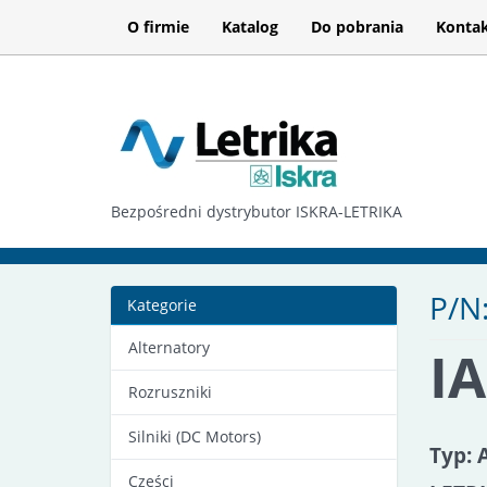
O firmie
Katalog
Do pobrania
Konta
Bezpośredni dystrybutor ISKRA-LETRIKA
P/N
Kategorie
Alternatory
I
Rozruszniki
Silniki (DC Motors)
Typ: 
Części