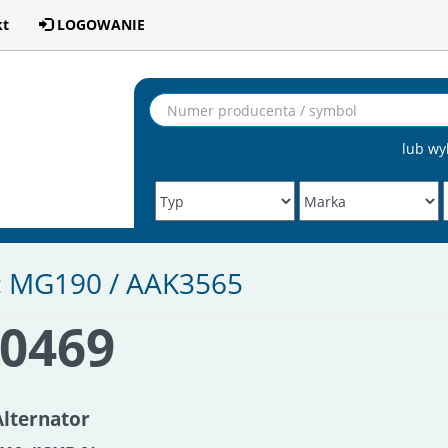
kt
LOGOWANIE
lub wy
: MG190 / AAK3565
A0469
Alternator