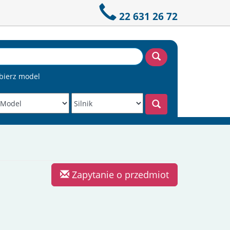
22 631 26 72
bierz model
Zapytanie o przedmiot