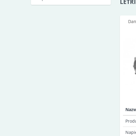
LETRI
Dan
Naz
Prod
Napi