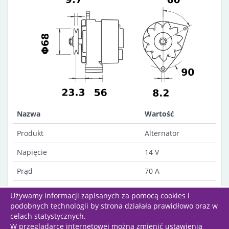
Nazwa
Wartość
Produkt
Alternator
Napięcie
14 V
Prąd
70 A
Opis
AAK4192
Używamy informacji zapisanych za pomocą cookies i
podobnych technologii by strona działała prawidłowo oraz w
celach statystycznych.
W przeglądarce internetowej można zmienić ustawienia