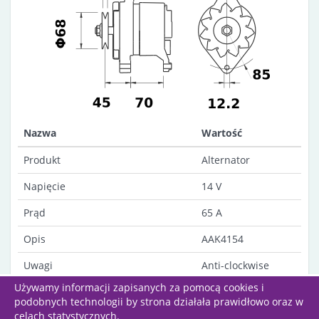
Nazwa
Wartość
Produkt
Alternator
Napięcie
14 V
Prąd
65 A
Opis
AAK4154
Uwagi
Anti-clockwise
rotation
Używamy informacji zapisanych za pomocą cookies i
podobnych technologii by strona działała prawidłowo oraz w
celach statystycznych.