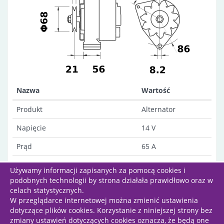
Nazwa
Wartość
Produkt
Alternator
Napięcie
14 V
Prąd
65 A
Opis
AAK4619
Używamy informacji zapisanych za pomocą cookies i
podobnych technologii by strona działała prawidłowo oraz w
celach statystycznych.
W przeglądarce internetowej można zmienić ustawienia
dotyczące plików cookies. Korzystanie z niniejszej strony bez
Wszelkie prawa zastrzeżone | Projekt i wykonanie:
zmiany ustawień dotyczących cookies oznacza, że będą one