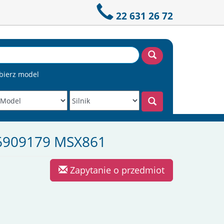
22 631 26 72
bierz model
16909179 MSX861
Zapytanie o przedmiot