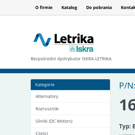
O firmie
Katalog
Do pobrania
Konta
Bezpośredni dystrybutor ISKRA-LETRIKA
P/N
Kategorie
Alternatory
16
Rozruszniki
Silniki (DC Motors)
Typ: 
Części