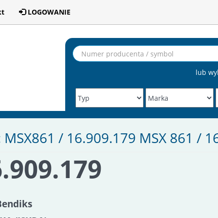
kt
LOGOWANIE
lub wy
: MSX861 / 16.909.179 MSX 861 / 
.909.179
Bendiks