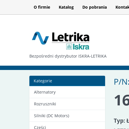
O firmie
Katalog
Do pobrania
Konta
Bezpośredni dystrybutor ISKRA-LETRIKA
P/N
Kategorie
Alternatory
16
Rozruszniki
Silniki (DC Motors)
Typ: 
Części