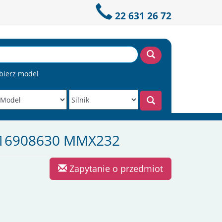
22 631 26 72
bierz model
/ 16908630 MMX232
Zapytanie o przedmiot