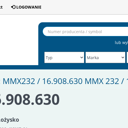
kt
LOGOWANIE
lub wy
: MMX232 / 16.908.630 MMX 232 
.908.630
Łożysko